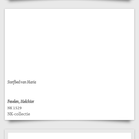
Sterfbed van Maria
Feselen, Melchior
NK 1529
NK-collectie