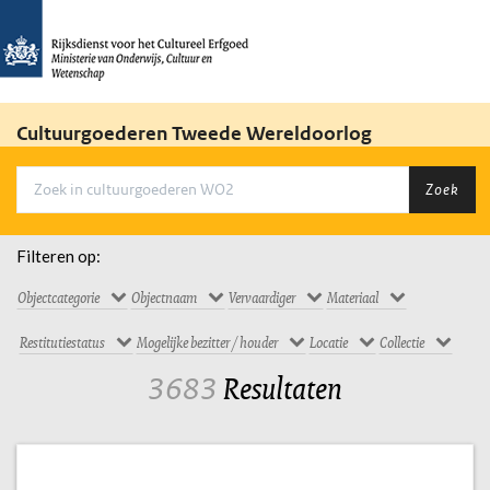
Cultuurgoederen Tweede Wereldoorlog
Zoek
Filteren op:
Objectcategorie
Objectnaam
Vervaardiger
Materiaal
Restitutiestatus
Mogelijke bezitter / houder
Locatie
Collectie
3683
Resultaten