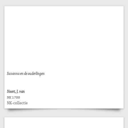
Susanna en de ouderlingen
Noort, J. van
NK 1700
NK-collectie