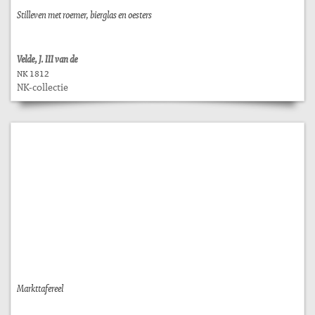
Stilleven met roemer, bierglas en oesters
Velde, J. III van de
NK 1812
NK-collectie
Markttafereel