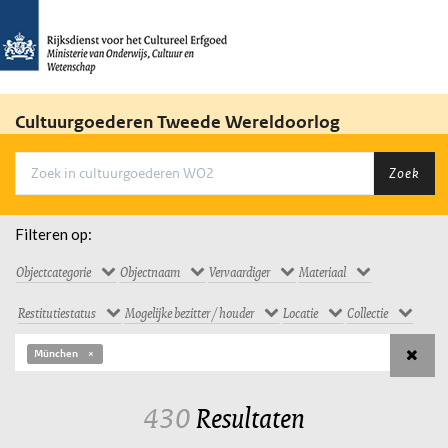
Cultuurgoederen Tweede Wereldoorlog
Zoek
Filteren op:
Objectcategorie
Objectnaam
Vervaardiger
Materiaal
Restitutiestatus
Mogelijke bezitter / houder
Locatie
Collectie
München
430
Resultaten