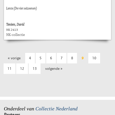
Lente (De vier seizoenen)
Teniers, David
NK 2413
NK-collectie
« vorige
4
5
6
7
8
9
10
11
12
13
volgende »
Onderdeel van
Collectie Nederland
Partners