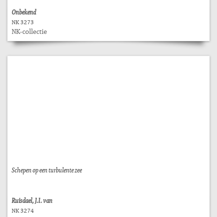
Onbekend
NK 3273
NK-collectie
Schepen op een turbulente zee
Ruisdael, J.I. van
NK 3274