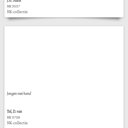
J.H. Maris
NK 3537
NK-collectie
Jongen met hond
Tol, D. van
NK 3750
NK-collectie