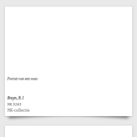
Portret van een man
Bruyn, B. I
NK 3263
NK-collectie