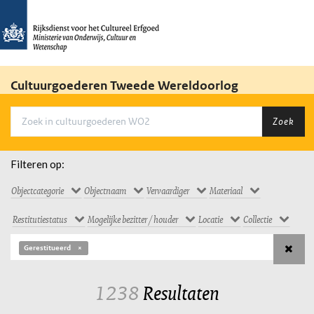
Cultuurgoederen Tweede Wereldoorlog
Zoek
Filteren op:
Objectcategorie
Objectnaam
Vervaardiger
Materiaal
Restitutiestatus
Mogelijke bezitter / houder
Locatie
Collectie
Gerestitueerd
1238
Resultaten