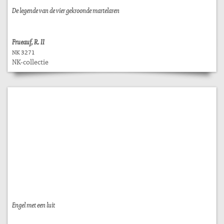
De legende van de vier gekroonde martelaren
Frueauf, R. II
NK 3271
NK-collectie
Engel met een luit