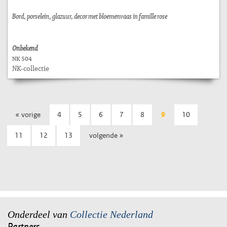
Bord, porselein, glazuur, decor met bloemenvaas in famille rose
Onbekend
NK 504
NK-collectie
« vorige
4
5
6
7
8
9
10
11
12
13
volgende »
Onderdeel van
Collectie Nederland
Partners