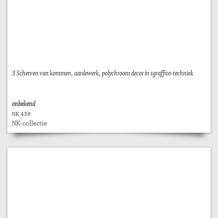
3 Scherven van kommen, aardewerk, polychroom decor in sgraffito-techniek
onbekend
NK 439
NK-collectie