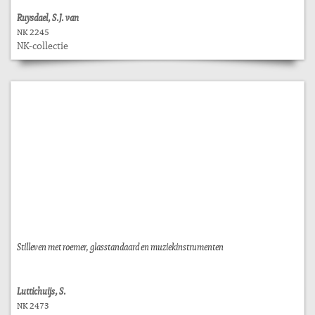
Ruysdael, S.J. van
NK 2245
NK-collectie
Stilleven met roemer, glasstandaard en muziekinstrumenten
Luttichuijs, S.
NK 2473