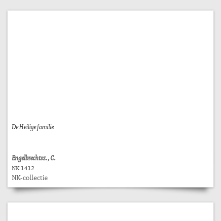
De Heilige familie
Engelbrechtsz., C.
NK 1412
NK-collectie