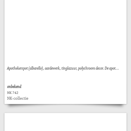
Apothekerspot (albarello), aardewerk, tinglazuur, polychroom decor. De apot...
onbekend
NK 742
NK-collectie