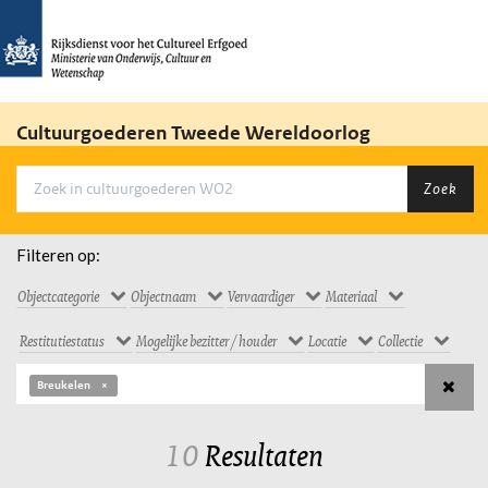
Cultuurgoederen Tweede Wereldoorlog
Zoek
Filteren op:
Objectcategorie
Objectnaam
Vervaardiger
Materiaal
Restitutiestatus
Mogelijke bezitter / houder
Locatie
Collectie
Breukelen
10
Resultaten