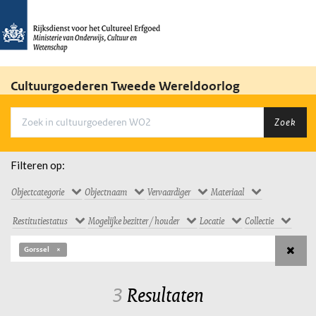
Cultuurgoederen Tweede Wereldoorlog
Zoek
Filteren op:
Objectcategorie
Objectnaam
Vervaardiger
Materiaal
Restitutiestatus
Mogelijke bezitter / houder
Locatie
Collectie
Gorssel
3
Resultaten