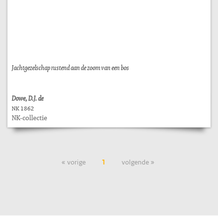
Jachtgezelschap rustend aan de zoom van een bos
Dowe, D.J. de
NK 1862
NK-collectie
« vorige
1
volgende »