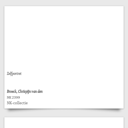
Zelfportret
Broeck, Chrispijn van den
NK 2399
NK-collectie