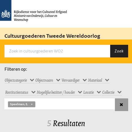
Cultuurgoederen Tweede Wereldoorlog
Zoek
Filteren op:
Objectcategorie
Objectnaam
Vervaardiger
Materiaal
Restitutiestatus
Mogelijke bezitter / houder
Locatie
Collectie
Speelman, E.
5
Resultaten