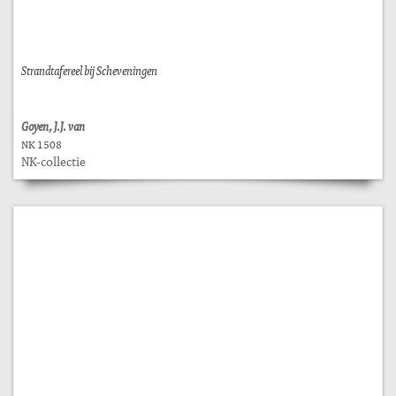
Strandtafereel bij Scheveningen
Goyen, J.J. van
NK 1508
NK-collectie