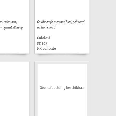
wol en katoen,
Coulissetafel met rond blad, gefineerd
rmig medaillon op
mahoniehout
Onbekend
NK 103
NK-collectie
Geen afbeelding beschikbaar