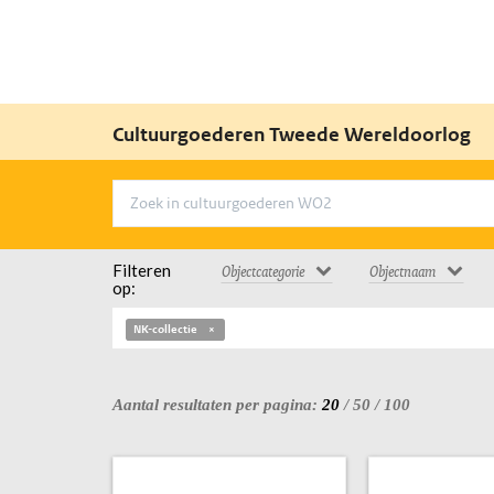
Cultuurgoederen Tweede Wereldoorlog
Filteren
Objectcategorie
Objectnaam
op:
NK-collectie
Aantal resultaten per pagina:
20
/
50
/
100