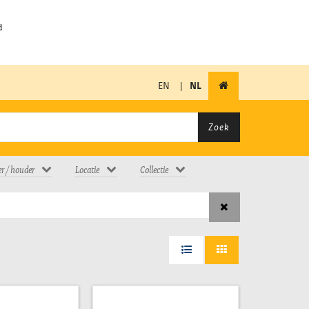
EN
|
NL
Zoek
er / houder
Locatie
Collectie