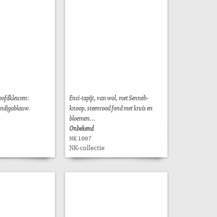
hoofdkleuren:
Ensi-tapijt, van wol, met Senneh-
 indigoblauw.
knoop, steenrood fond met kruis en
bloemen...
Onbekend
NK 1007
NK-collectie