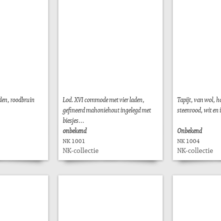
den, roodbruin
Lod. XVI commode met vier laden,
Tapijt, van wol, 
gefineerd mahoniehout ingelegd met
steenrood, wit en
biesjes...
onbekend
Onbekend
NK 1001
NK 1004
NK-collectie
NK-collectie