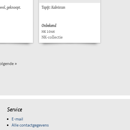
 wol, geknoopt.
Tapijt: Kabristan
Onbekend
NK 1046
NK-collectie
olgende »
Service
E-mail
Alle contactgegevens