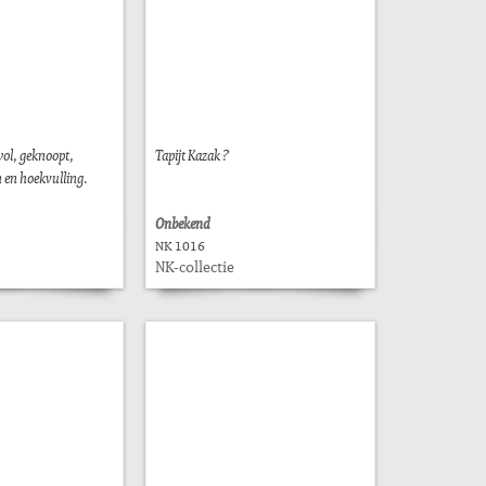
wol, geknoopt,
Tapijt Kazak ?
n en hoekvulling.
Onbekend
NK 1016
NK-collectie