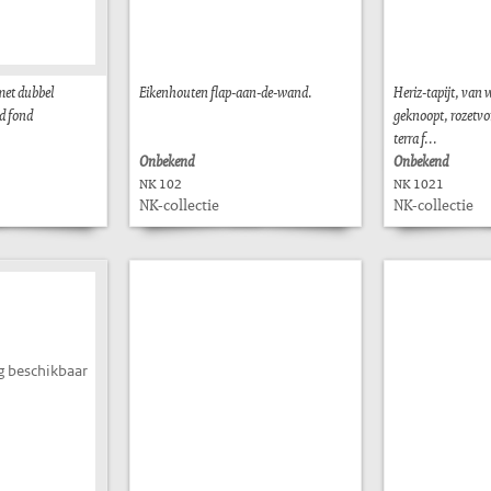
met dubbel
Eikenhouten flap-aan-de-wand.
Heriz-tapijt, van 
d fond
geknoopt, rozetvo
terra f...
Onbekend
Onbekend
NK 102
NK 1021
NK-collectie
NK-collectie
g beschikbaar