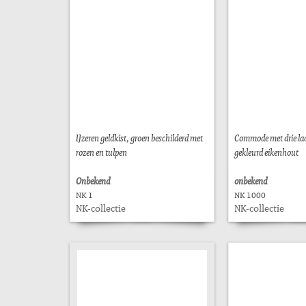
IJzeren geldkist, groen beschilderd met
Commode met drie la
rozen en tulpen
gekleurd eikenhout
Onbekend
onbekend
NK 1
NK 1000
NK-collectie
NK-collectie