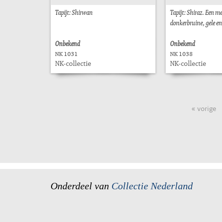
Tapijt: Shirwan
Tapijt: Shiraz. Een me
donkerbruine, gele en
Onbekend
Onbekend
NK 1031
NK 1038
NK-collectie
NK-collectie
« vorige
Onderdeel van
Collectie Nederland