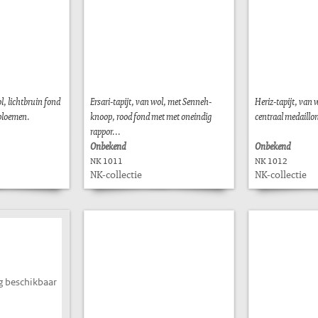
l, lichtbruin fond
Ersari-tapijt, van wol, met Senneh-
Heriz-tapijt, van 
bloemen.
knoop, rood fond met met oneindig
centraal medaillo
rappor...
Onbekend
Onbekend
NK 1011
NK 1012
NK-collectie
NK-collectie
g beschikbaar