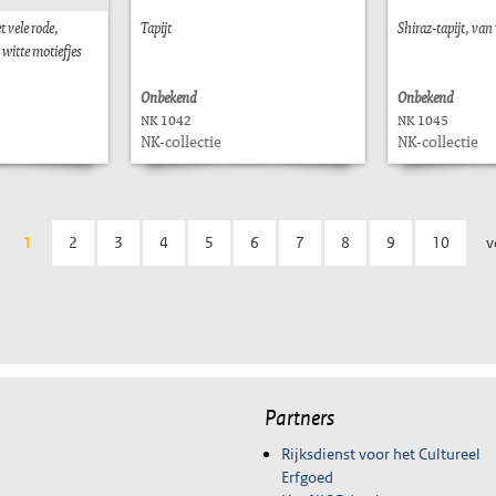
t vele rode,
Tapijt
Shiraz-tapijt, van
 witte motiefjes
Onbekend
Onbekend
NK 1042
NK 1045
NK-collectie
NK-collectie
1
2
3
4
5
6
7
8
9
10
v
Partners
Rijksdienst voor het Cultureel
Erfgoed