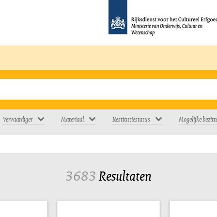
Vervaardiger
Materiaal
Restitutiestatus
Mogelijke bezitt
3683
Resultaten