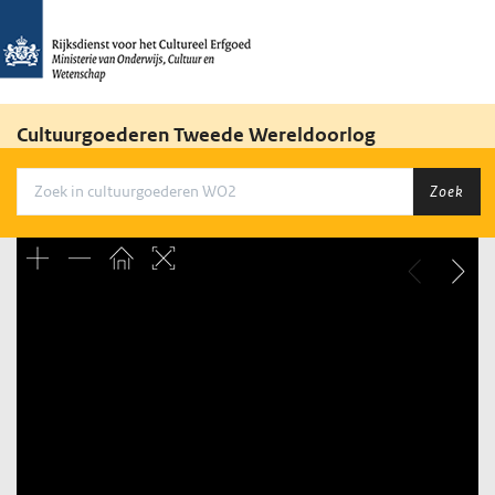
Cultuurgoederen Tweede Wereldoorlog
Zoek
Unable to open [object Object]: HTTP 0 attempting to load
TileSource