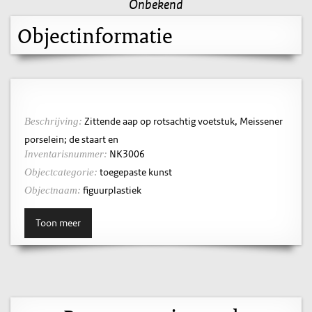
Onbekend
Objectinformatie
Zittende aap op rotsachtig voetstuk, Meissener
Beschrijving:
porselein; de staart en
NK3006
Inventarisnummer:
toegepaste kunst
Objectcategorie:
figuurplastiek
Objectnaam:
Toon meer