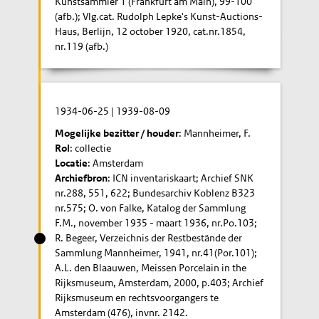
Kunstsammler 1 (Frankfurt am Main), 99-100
(afb.); Vlg.cat. Rudolph Lepke's Kunst-Auctions-
Haus, Berlijn, 12 october 1920, cat.nr.1854,
nr.119 (afb.)
1934-06-25
|
1939-08-09
Mogelijke bezitter / houder
: Mannheimer, F.
Rol
: collectie
Locatie
: Amsterdam
Archiefbron
: ICN inventariskaart; Archief SNK
nr.288, 551, 622; Bundesarchiv Koblenz B323
nr.575; O. von Falke, Katalog der Sammlung
F.M., november 1935 - maart 1936, nr.Po.103;
R. Begeer, Verzeichnis der Restbestände der
Sammlung Mannheimer, 1941, nr.41(Por.101);
A.L. den Blaauwen, Meissen Porcelain in the
Rijksmuseum, Amsterdam, 2000, p.403; Archief
Rijksmuseum en rechtsvoorgangers te
Amsterdam (476), invnr. 2142.