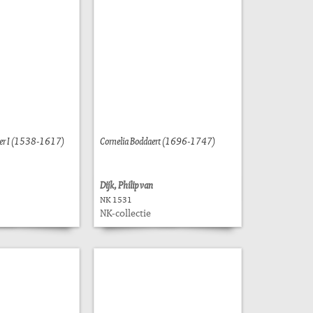
er I (1538-1617)
Cornelia Boddaert (1696-1747)
Dijk, Philip van
NK 1531
NK-collectie