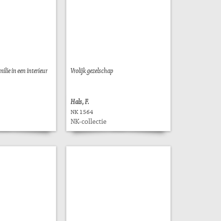
ilie in een interieur
Vrolijk gezelschap
Hals, F.
NK 1564
NK-collectie