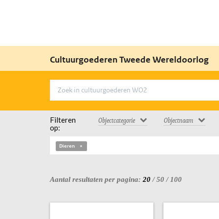
Cultuurgoederen Tweede Wereldoorlog
Filteren
Objectcategorie
Objectnaam
op:
Dieren
Aantal resultaten per pagina:
20
/
50
/
100