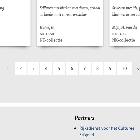
ing
Stilleven met bierkan met deksel, schaal
Stilleven met iris
en borden met citroen en suiker
bloemen in een va
Hainz, G.
Mijn, H. van der
NK 1660
NK 1672
NK-collectie
NK-collectie
1
2
3
4
5
6
7
8
9
10
v
Partners
Rijksdienst voor het Cultureel
Erfgoed