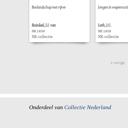
Boslandschap met vijver
Jongen in wapenrust
Ruisdael, J.I. van
Loth, J.C.
NK 1650
NK 1658
NK-collectie
NK-collectie
« vorige
Onderdeel van
Collectie Nederland