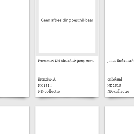
Geen afbeelding beschikbaar
Francesco I Dei-Medici, als jonge man.
Johan Radermach
Bronzino, A.
onbekend
NK 1514
NK 1515
NK-collectie
NK-collectie