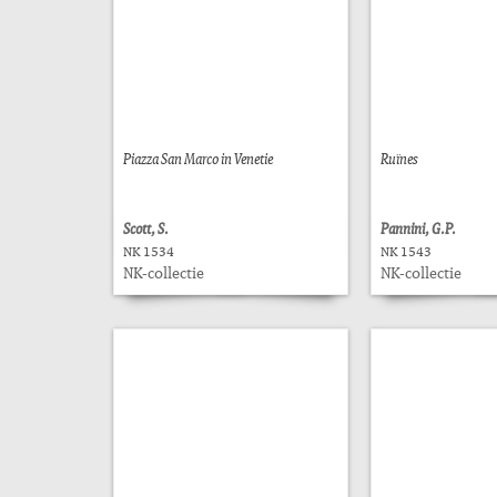
Piazza San Marco in Venetie
Ruïnes
Scott, S.
Pannini, G.P.
NK 1534
NK 1543
NK-collectie
NK-collectie