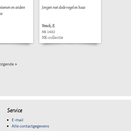
, pioenen en andere
Jongen met dode vogel en haas
as
Vonck, E.
NK 1682
NK-collectie
olgende »
Service
E-mail
Alle contactgegevens