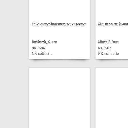
Stilleven met druiventrossen en roemer
Man in oosters kost
Berkborch, G. van
Mieris, F. I van
NK 1584
NK 1587
NK-collectie
NK-collectie