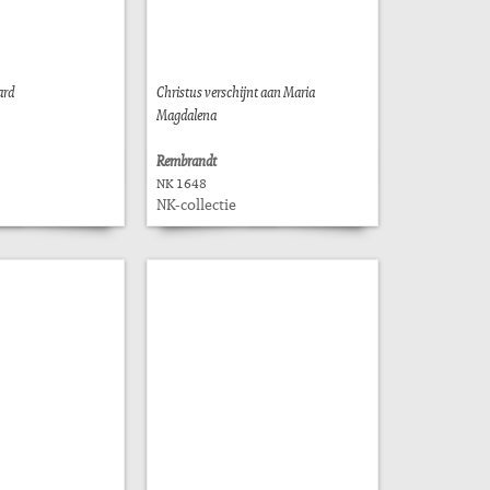
ard
Christus verschijnt aan Maria
Magdalena
Rembrandt
NK 1648
NK-collectie