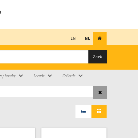
EN
|
NL
Zoek
er / houder
Locatie
Collectie