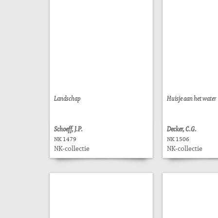
Landschap
Huisje aan het water
Schoeff, J.P.
Decker, C.G.
NK 1479
NK 1506
NK-collectie
NK-collectie