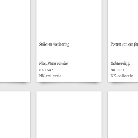
Stilleven met haring
Portret van een fam
Plas, Pieter van der
Ochtervelt, J.
NK 1547
NK 1551
NK-collectie
NK-collectie