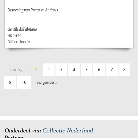
De roeping van Petrus en Andreus
Gentile da Fabriano
NK 1470
NK-collectie
« vorige
1
2
3
4
5
6
7
8
9
10
volgende »
Onderdeel van
Collectie Nederland
Partners