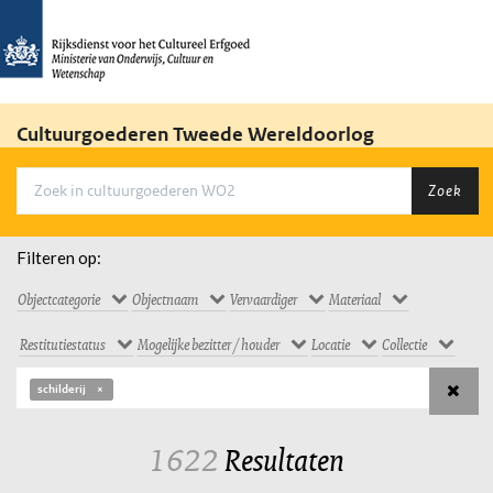
Cultuurgoederen Tweede Wereldoorlog
Zoek
Filteren op:
Objectcategorie
Objectnaam
Vervaardiger
Materiaal
Restitutiestatus
Mogelijke bezitter / houder
Locatie
Collectie
schilderij
1622
Resultaten