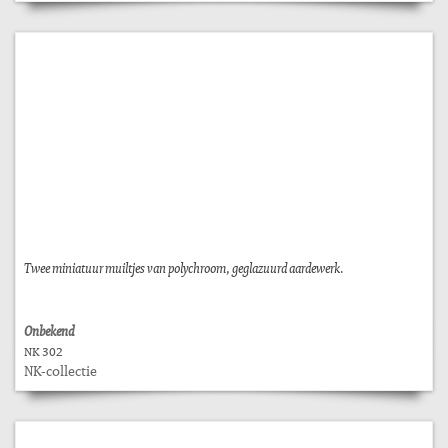
Twee miniatuur muiltjes van polychroom, geglazuurd aardewerk.
Onbekend
NK 302
NK-collectie