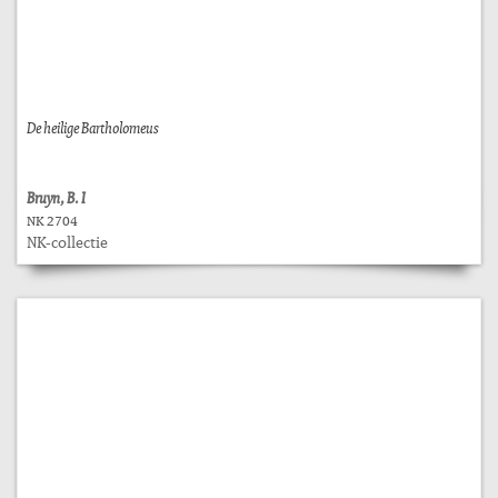
De heilige Bartholomeus
Bruyn, B. I
NK 2704
NK-collectie