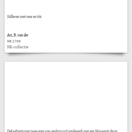
Stilleven met roos en iris
Ast, B. van der
NK 2709
NK-collectie
Dekselpotje met twee oren van geglazuurd aardewerk met een blauwwit decor.