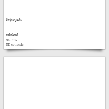
Zwijnenjacht
onbekend
NK 1925
NK-collectie