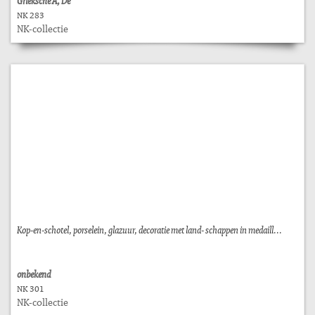
Grieksche A, De
NK 283
NK-collectie
Kop-en-schotel, porselein, glazuur, decoratie met land- schappen in medaill...
onbekend
NK 301
NK-collectie