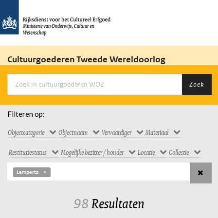
Cultuurgoederen Tweede Wereldoorlog
Zoek
Filteren op:
Objectcategorie
Objectnaam
Vervaardiger
Materiaal
Restitutiestatus
Mogelijke bezitter / houder
Locatie
Collectie
Lempertz
98
Resultaten