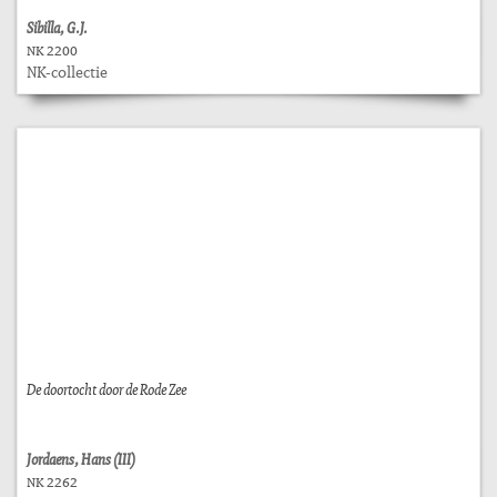
Sibilla, G.J.
NK 2200
NK-collectie
De doortocht door de Rode Zee
Jordaens, Hans (III)
NK 2262