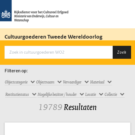
Cultuurgoederen Tweede Wereldoorlog
Zoek
Filteren op:
Objectcategorie
Objectnaam
Vervaardiger
Materiaal
Restitutiestatus
Mogelijke bezitter / houder
Locatie
Collectie
19789
Resultaten