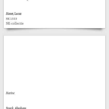
Moser, Lucas
NK 1553
NK-collectie
Marine
Storck, Abraham