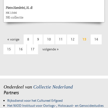
Pietro Membrini, M. di
NK 1566
NK-collectie
« vorige
8
9
10
11
12
13
14
15
16
17
volgende »
Onderdeel van
Collectie Nederland
Partners
Rijksdienst voor het Cultureel Erfgoed
Het NIOD Instituut voor Oorlogs-, Holocaust- en Genocidestudies