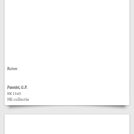
Ruïnes
Pannini, G.P.
NK 1543
NK-collectie