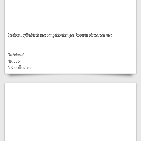
Steelpan, cylindrisch met aangeklonken geel koperen platte steel met
Onbekend
NK 155
NK-collectie