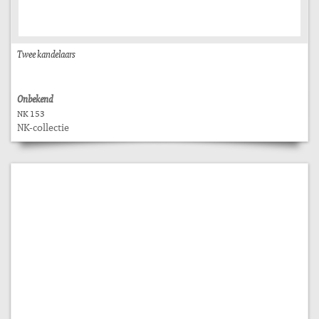
Twee kandelaars
Onbekend
NK 153
NK-collectie