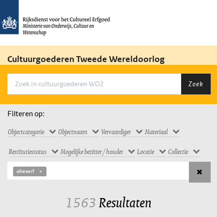
Cultuurgoederen Tweede Wereldoorlog
Zoek
Filteren op:
Objectcategorie
Objectnaam
Vervaardiger
Materiaal
Restitutiestatus
Mogelijke bezitter / houder
Locatie
Collectie
olieverf
1563
Resultaten