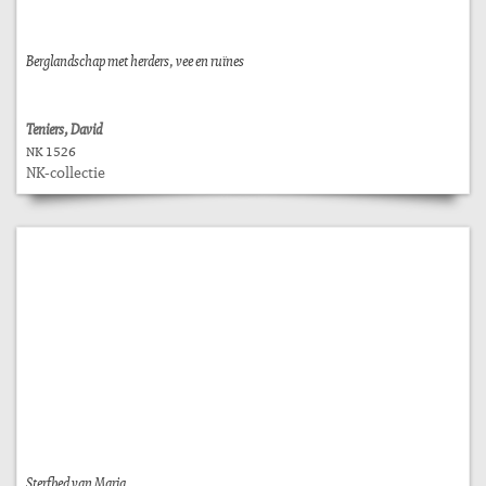
Berglandschap met herders, vee en ruïnes
Teniers, David
NK 1526
NK-collectie
Sterfbed van Maria