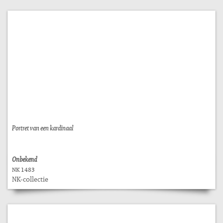
Portret van een kardinaal
Onbekend
NK 1483
NK-collectie