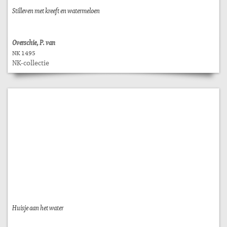
Stilleven met kreeft en watermeloen
Overschie, P. van
NK 1495
NK-collectie
Huisje aan het water