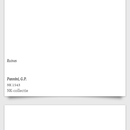
Ruïnes
Pannini, G.P.
NK 1543
NK-collectie