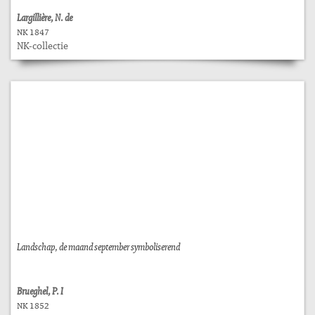
Largillière, N. de
NK 1847
NK-collectie
Landschap, de maand september symboliserend
Brueghel, P. I
NK 1852