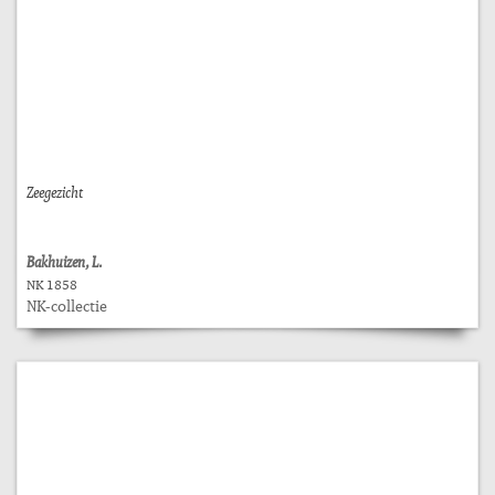
Zeegezicht
Bakhuizen, L.
NK 1858
NK-collectie