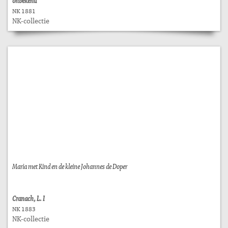
onbekend
NK 1881
NK-collectie
Maria met Kind en de kleine Johannes de Doper
Cranach, L. I
NK 1883
NK-collectie