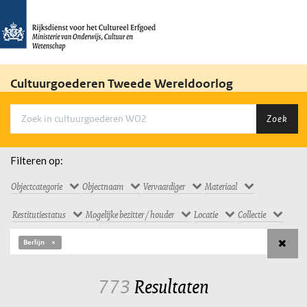
Cultuurgoederen Tweede Wereldoorlog
Zoek
Filteren op:
Objectcategorie
Objectnaam
Vervaardiger
Materiaal
Restitutiestatus
Mogelijke bezitter / houder
Locatie
Collectie
Berlijn
773
Resultaten