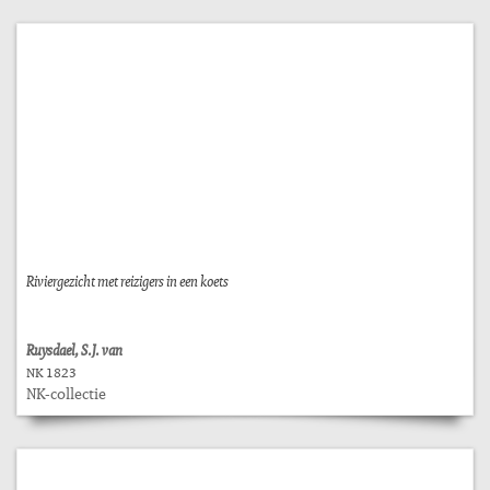
Riviergezicht met reizigers in een koets
Ruysdael, S.J. van
NK 1823
NK-collectie