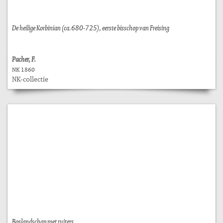
De heilige Korbinian (ca.680-725), eerste bisschop van Freising
Pacher, F.
NK 1860
NK-collectie
Boslandschap met ruiters