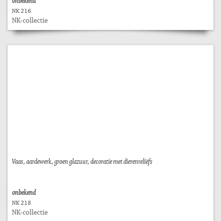
onbekend
NK 216
NK-collectie
Vaas, aardewerk, groen glazuur, decoratie met dierenreliëfs
onbekend
NK 218
NK-collectie