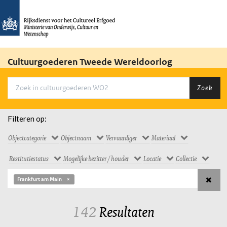
Cultuurgoederen Tweede Wereldoorlog
Zoek
Filteren op:
Objectcategorie
Objectnaam
Vervaardiger
Materiaal
Restitutiestatus
Mogelijke bezitter / houder
Locatie
Collectie
Frankfurt am Main
142
Resultaten