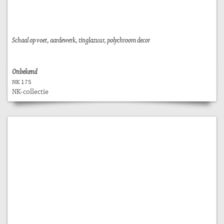
Schaal op voet, aardewerk, tinglazuur, polychroom decor
Onbekend
NK 175
NK-collectie