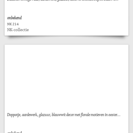
onbekend
NK 214
NK-collectie
Doppotje, aardewerk, glazuur, blauwwit decor met florale motieven in ooster...