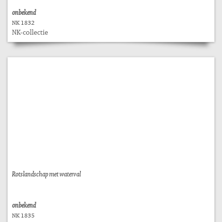
onbekend
NK 1832
NK-collectie
Rotslandschap met waterval
onbekend
NK 1835