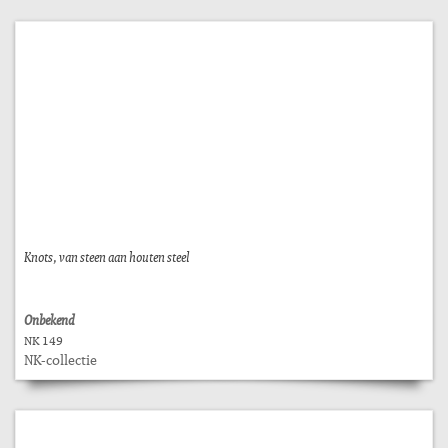
Knots, van steen aan houten steel
Onbekend
NK 149
NK-collectie