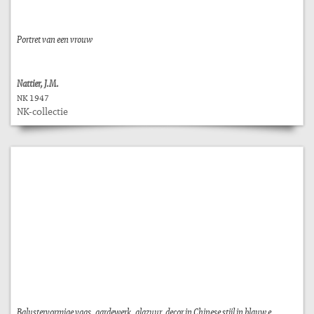
Portret van een vrouw
Nattier, J.M.
NK 1947
NK-collectie
Balustervormige vaas, aardewerk, glazuur, decor in Chinese stijl in blauw e...