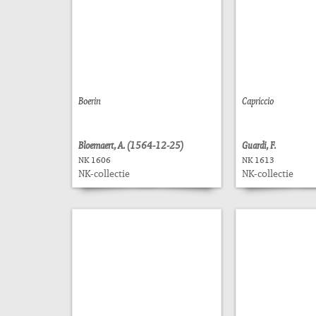
Boerin
Capriccio
Bloemaert, A. (1564-12-25)
Guardi, F.
NK 1606
NK 1613
NK-collectie
NK-collectie