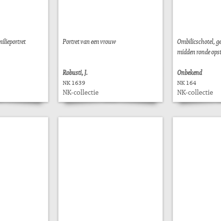
ilieportret
Portret van een vrouw
Ombilicschotel, ge
midden ronde opst
Robusti, J.
Onbekend
NK 1639
NK 164
NK-collectie
NK-collectie