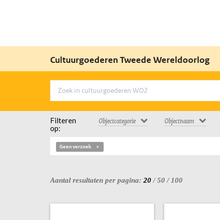
Cultuurgoederen Tweede Wereldoorlog
Filteren
Objectcategorie
Objectnaam
op:
Geen verzoek
Aantal resultaten per pagina:
20
/
50
/
100