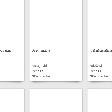
 van Siena
De annunciatie
Italianiserend la
i
Cossa, F. del
onbekend
NK 1577
NK 1593
NK-collectie
NK-collectie