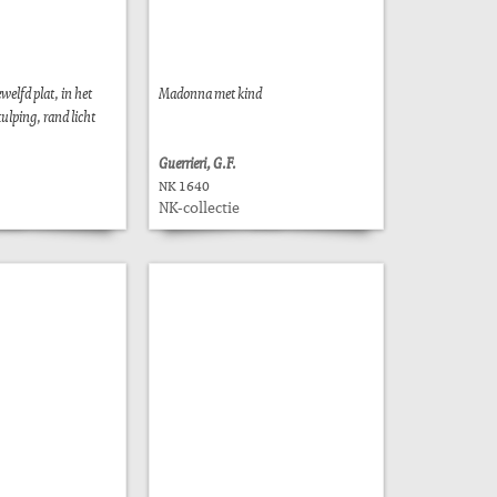
welfd plat, in het
Madonna met kind
ulping, rand licht
Guerrieri, G.F.
NK 1640
NK-collectie