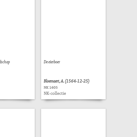
ndschap
De eierboer
Bloemaert, A. (1564-12-25)
NK 1605
NK-collectie