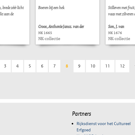
 brede zéér licht
Boeren bij een hek
Stilleven met frui
kt aan de
vaas met zilveren 
Croos, Anthonie Jansz. van der
Son, J. van
NK 1665
NK 1676
NK-collectie
NK-collectie
3
4
5
6
7
8
9
10
11
12
Partners
Rijksdienst voor het Cultureel
Erfgoed