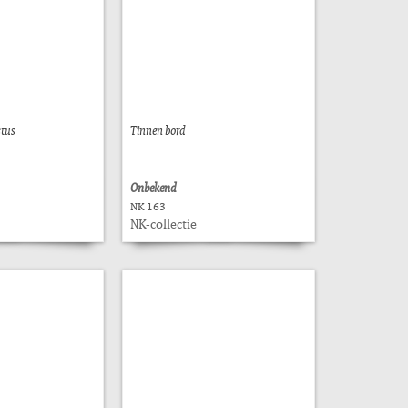
stus
Tinnen bord
Onbekend
NK 163
NK-collectie