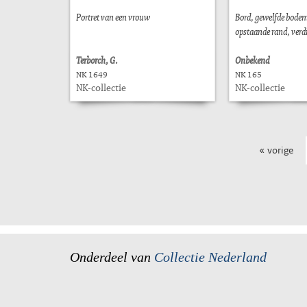
Portret van een vrouw
Bord, gewelfde bodem,
opstaande rand, verdi
Terborch, G.
Onbekend
NK 1649
NK 165
NK-collectie
NK-collectie
« vorige
Onderdeel van
Collectie Nederland