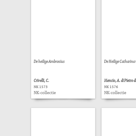
De heilige Ambrosius
De Heilige Catharina
Crivelli, C.
Mencio, A. di Pietro d
NK 1573
NK 1576
NK-collectie
NK-collectie