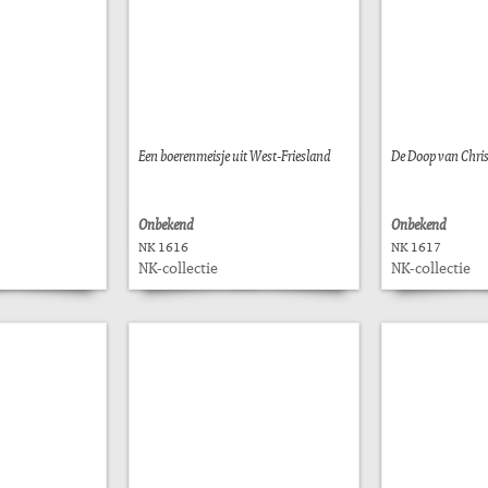
Een boerenmeisje uit West-Friesland
De Doop van Chri
Onbekend
Onbekend
NK 1616
NK 1617
NK-collectie
NK-collectie