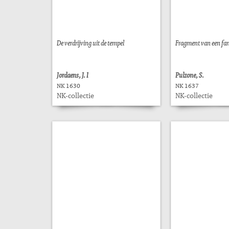
De verdrijving uit de tempel
Fragment van een fam
Jordaens, J. I
Pulzone, S.
NK 1630
NK 1637
NK-collectie
NK-collectie