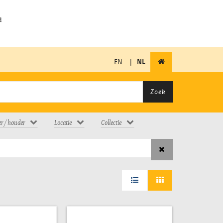
EN
|
NL
Zoek
er / houder
Locatie
Collectie