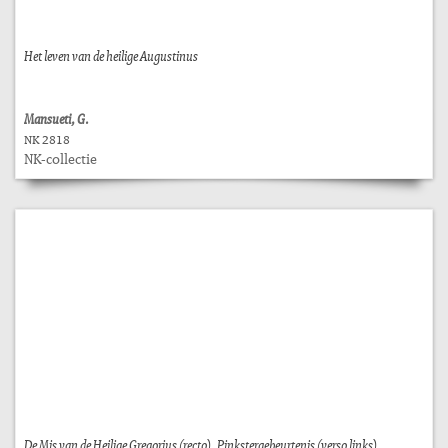
Het leven van de heilige Augustinus
Mansueti, G.
NK 2818
NK-collectie
De Mis van de Heilige Gregorius (recto). Pinkstergebeurtenis (verso links),...