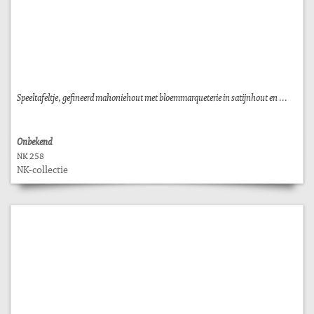
Speeltafeltje, gefineerd mahoniehout met bloemmarqueterie in satijnhout en ...
Onbekend
NK 258
NK-collectie