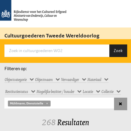
Cultuurgoederen Tweede Wereldoorlog
Zoek
Filteren op:
Objectcategorie
Objectnaam
Vervaardiger
Materiaal
Restitutiestatus
Mogelijke bezitter / houder
Locatie
Collectie
Mühlmann, Dienststelle
268
Resultaten