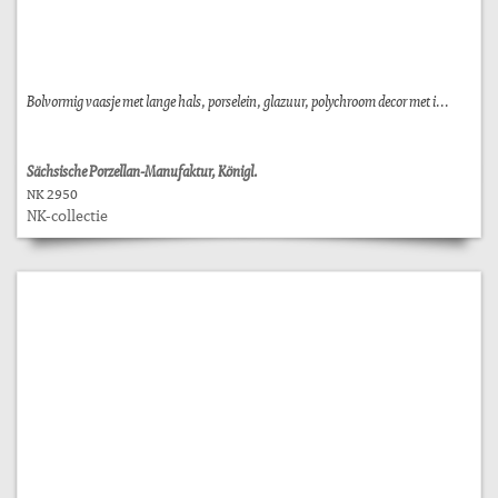
Bolvormig vaasje met lange hals, porselein, glazuur, polychroom decor met i...
Sächsische Porzellan-Manufaktur, Königl.
NK 2950
NK-collectie