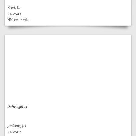
Beert, O.
NK 2643
NK-collectie
De heilige Ivo
Jordaens, J. I
NK 2667