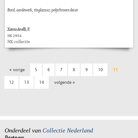
Bord, aardewerk, tinglazuur, polychroom decor
Xanto Avelli, F.
NK 2954
NK-collectie
« vorige
5
6
7
8
9
10
11
12
13
14
volgende »
Onderdeel van
Collectie Nederland
Partners