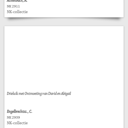
Achenbach, A.
NK 2911
NK-collectie
Drieluik met Ontmoeting van David en Abigaïl
Engelbrechtsz., C.
NK 2939
NK-collectie