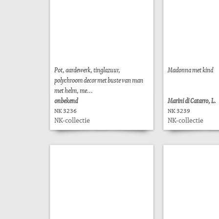
Pot, aardewerk, tinglazuur,
Madonna met kind
polychroom decor met buste van man
met helm, me...
onbekend
Marini di Catarro, L.
NK 3236
NK 3239
NK-collectie
NK-collectie