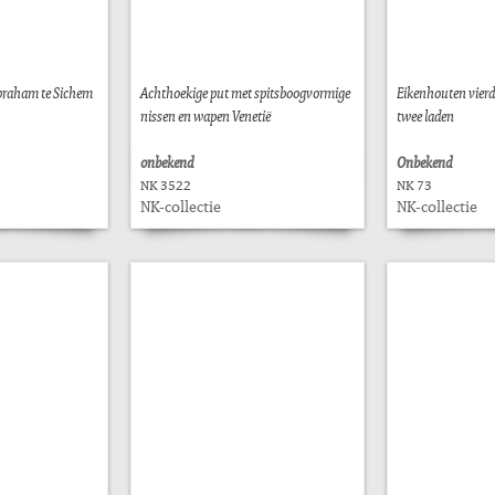
braham te Sichem
Achthoekige put met spitsboogvormige
Eikenhouten vierd
nissen en wapen Venetië
twee laden
onbekend
Onbekend
NK 3522
NK 73
NK-collectie
NK-collectie