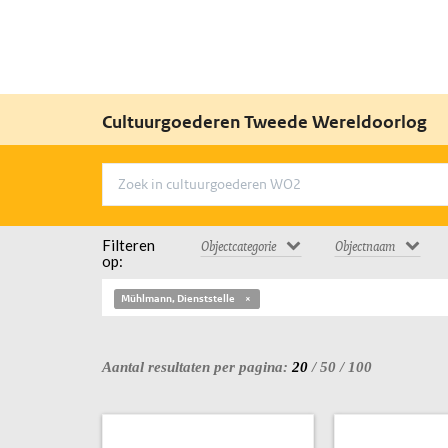
Cultuurgoederen Tweede Wereldoorlog
Filteren
Objectcategorie
Objectnaam
op:
Mühlmann, Dienststelle
Aantal resultaten per pagina:
20
/
50
/
100