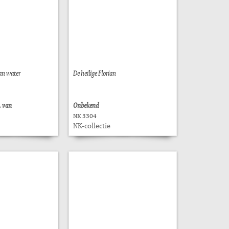
an water
De heilige Florian
. van
Onbekend
NK 3304
NK-collectie