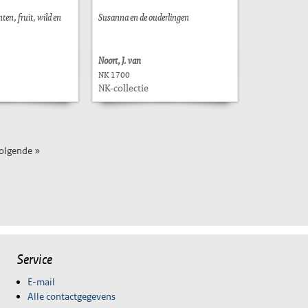
ten, fruit, wild en
Susanna en de ouderlingen
Noort, J. van
NK 1700
NK-collectie
olgende »
Service
E-mail
Alle contactgegevens