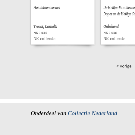
Het doktersbezoek
De Heilige Familie me
Doper en de Heilige C
Troost, Cornelis
Onbekend
NK 1435
NK 1436
NK-collectie
NK-collectie
« vorige
Onderdeel van
Collectie Nederland