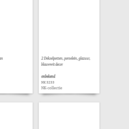
an
2 Dekselpotten, porselein, glazuur,
blauwwit decor
onbekend
NK 3233
NK-collectie