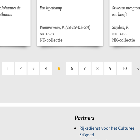
t Johannes de
Een legerkamp
Stilleven met groen
atharina
een kreeft
Wouwerman, P. (1619-05-24)
Snyders, F.
NK 1673
NK 1686
NK-collectie
NK-collectie
1
2
3
4
5
6
7
8
9
10
v
Partners
Rijksdienst voor het Cultureel
Erfgoed