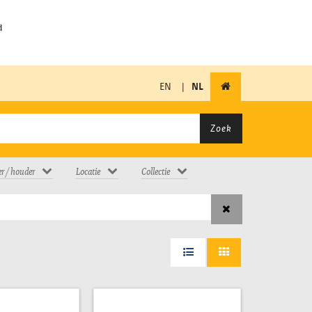
EN
|
NL
Zoek
er / houder
Locatie
Collectie