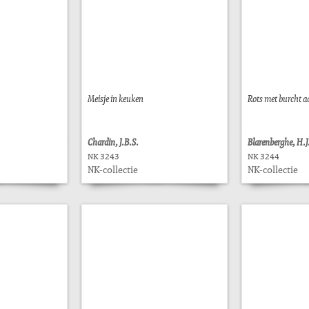
Meisje in keuken
Rots met burcht a
Chardin, J.B.S.
Blarenberghe, H.J
NK 3243
NK 3244
NK-collectie
NK-collectie