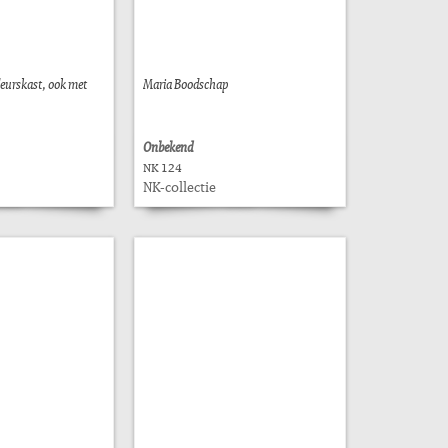
eurskast, ook met
Maria Boodschap
Onbekend
NK 124
NK-collectie