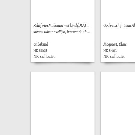
Reliëf van Madonna met kind (DLA) in
God verschijnt aan A
stenen tabernakellijst, bestaande uit...
onbekend
Moeyaert, Claes
NK 3305
NK 3401
NK-collectie
NK-collectie