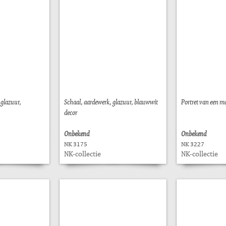
 glazuur,
Schaal, aardewerk, glazuur, blauwwit
Portret van een m
decor
Onbekend
Onbekend
NK 3175
NK 3227
NK-collectie
NK-collectie