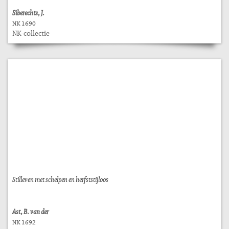
Siberechts, J.
NK 1690
NK-collectie
Stilleven met schelpen en herfststijloos
Ast, B. van der
NK 1692