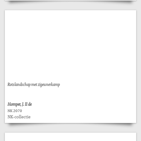
Rotslandschap met zigeunerkamp
Momper, J. II de
NK 2070
NK-collectie