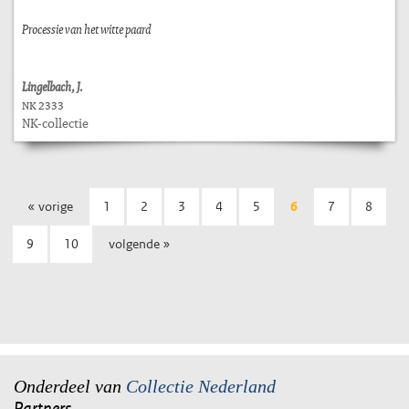
Processie van het witte paard
Lingelbach, J.
NK 2333
NK-collectie
« vorige
1
2
3
4
5
6
7
8
9
10
volgende »
Onderdeel van
Collectie Nederland
Partners