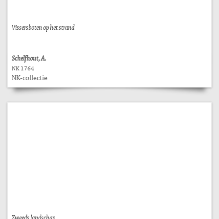
Vissersboten op het strand
Schelfhout, A.
NK 1764
NK-collectie
Zweeds landschap