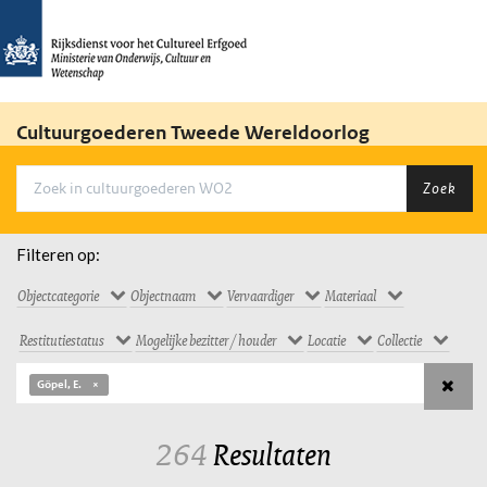
Cultuurgoederen Tweede Wereldoorlog
Zoek
Filteren op:
Objectcategorie
Objectnaam
Vervaardiger
Materiaal
Restitutiestatus
Mogelijke bezitter / houder
Locatie
Collectie
Göpel, E.
264
Resultaten