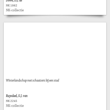
Dowe, D.J. de
NK 1862
NK-collectie
Winterlandschap met schaatsers bij een stad
Ruysdael, S.J. van
NK 2245
NK-collectie