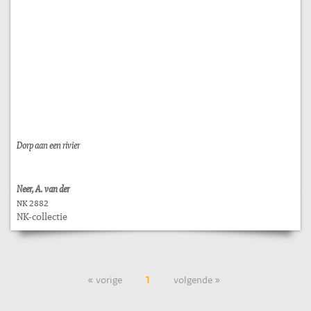
Dorp aan een rivier
Neer, A. van der
NK 2882
NK-collectie
« vorige
1
volgende »