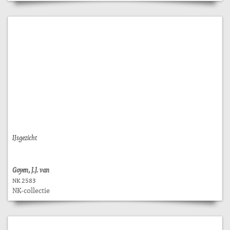
IJsgezicht
Goyen, J.J. van
NK 2583
NK-collectie