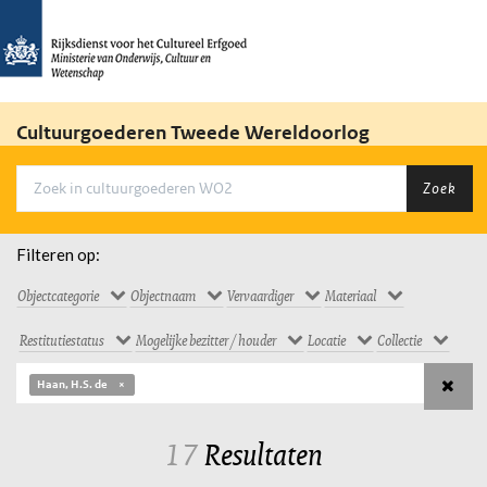
Cultuurgoederen Tweede Wereldoorlog
Zoek
Filteren op:
Objectcategorie
Objectnaam
Vervaardiger
Materiaal
Restitutiestatus
Mogelijke bezitter / houder
Locatie
Collectie
Haan, H.S. de
17
Resultaten