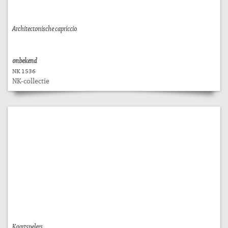
Architectonische capriccio
onbekend
NK 1536
NK-collectie
Kaartspelers