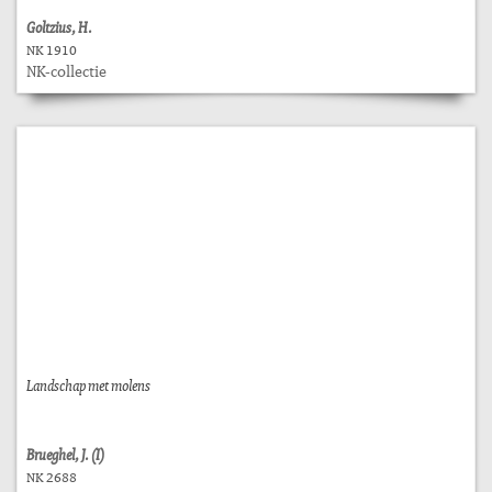
Goltzius, H.
NK 1910
NK-collectie
Landschap met molens
Brueghel, J. (I)
NK 2688